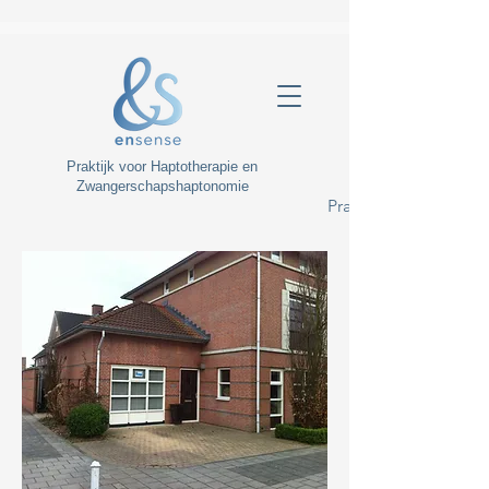
Praktijk voor Haptotherapie en
Zwangerschapshaptonomie
Praktijk voor Hapto